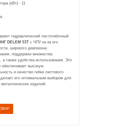
ора (кВт) -
11
а
ирают гидравлический листогибочный
НГ DELEM 53T
с ЧПУ из-за его
ости, широкого диапазона
вания, поддержки множества
, а также удобства использования. Это
е обеспечивает высокую
ьность и качество гибки листового
 делает его оптимальным выбором для
 металлических изделий.
ТОВАР