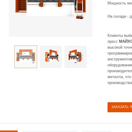
Мощность мот
На складе -
д
Клиенты выб
пресс
МАЙХО
высокой точн
программиро
инструментов
оборудовани
производител
металла, что
производства
ЗАКАЗАТЬ 