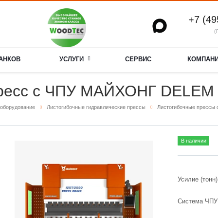
+7 (49
(
ТАНКОВ
УСЛУГИ
СЕРВИС
КОМПАН
ресс с ЧПУ МАЙХОНГ DELEM 
оборудование
Листогибочные гидравлические прессы
Листогибочные прессы 
В наличии
Усилие (тонн)
Система ЧПУ