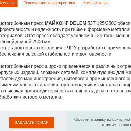
Описание
Технические характеристики
Комплектация
истогибочный пресс
МАЙХОНГ DELEM
53T 125/2500 обесп
ффективность и надежность при гибке и формовке металлич
атериалов. Этот пресс обладает усилием в 125 тонн, мощн
абочей длиной 2500 мм.
тот станок нового поколения с ЧПУ разработан с применен
беспечения высокой стабильности и долговечности.
истогибочный пресс широко применяется в различных отра
орпусных изделий, сложных деталей, комплектующих для ме
еталей для машиностроения, бытового и промышленного об
рименим для изготовления гнутых изделий из металла с ши
го высокая производительность и точность делают его не
бработки листового металла.
Оформите заявку на сайте, мы
ЗАКАЗАТЬ ТОВАР
ответим на все