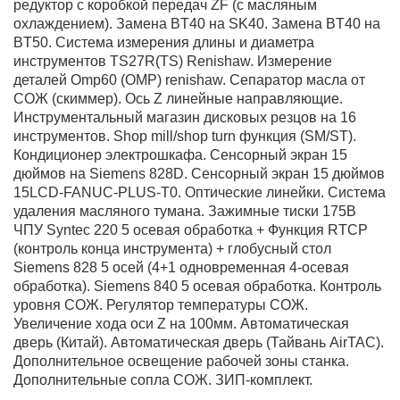
редуктор с коробкой передач ZF (с масляным
охлаждением). Замена BT40 на SK40. Замена BT40 на
BT50. Система измерения длины и диаметра
инструментов TS27R(TS) Renishaw. Измерение
деталей Omp60 (OMP) renishaw. Сепаратор масла от
СОЖ (скиммер). Ось Z линейные направляющие.
Инструментальный магазин дисковых резцов на 16
инструментов. Shop mill/shop turn функция (SM/ST).
Кондиционер электрошкафа. Сенсорный экран 15
дюймов на Siemens 828D. Сенсорный экран 15 дюймов
15LCD-FANUC-PLUS-T0. Оптические линейки. Система
удаления масляного тумана. Зажимные тиски 175B
ЧПУ Syntec 220 5 осевая обработка + Функция RTCP
(контроль конца инструмента) + глобусный стол
Siemens 828 5 осей (4+1 одновременная 4-осевая
обработка). Siemens 840 5 осевая обработка. Контроль
уровня СОЖ. Регулятор температуры СОЖ.
Увеличение хода оси Z на 100мм. Автоматическая
дверь (Китай). Автоматическая дверь (Тайвань AirTAC).
Дополнительное освещение рабочей зоны станка.
Дополнительные сопла СОЖ. ЗИП-комплект.