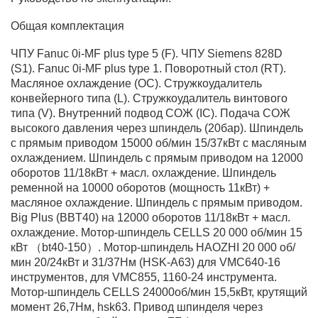
Общая комплектация
ЧПУ Fanuc 0i-MF plus type 5 (F). ЧПУ Siemens 828D
(S1). Fanuc 0i-MF plus type 1. Поворотный стол (RT).
Масляное охлаждение (OC). Стружкоудалитель
конвейерного типа (L). Стружкоудалитель винтового
типа (V). Внутренний подвод СОЖ (IC). Подача СОЖ
высокого давления через шпиндель (20бар). Шпиндель
с прямым приводом 15000 об/мин 15/37кВт с масляным
охлаждением. Шпиндель с прямым приводом на 12000
оборотов 11/18кВт + масл. охлаждение. Шпиндель
ременной на 10000 оборотов (мощность 11кВт) +
масляное охлаждение. Шпиндель с прямым приводом.
Big Plus (BBT40) на 12000 оборотов 11/18кВт + масл.
охлаждение. Мотор-шпиндель CELLS 20 000 об/мин 15
кВт （bt40-150）. Мотор-шпиндель HAOZHI 20 000 об/
мин 20/24кВт и 31/37Нм (HSK-A63) для VMC640-16
инструментов, для VMC855, 1160-24 инструмента.
Мотор-шпиндель CELLS 24000об/мин 15,5кВт, крутящий
момент 26,7Нм, hsk63. Привод шпинделя через