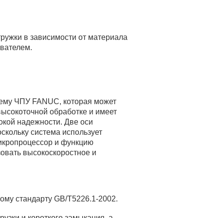
ружки в зависимости от материала
ователем.
тему ЧПУ FANUC, которая может
высокоточной обработке и имеет
окой надежности. Две оси
скольку система использует
икропроцессор и функцию
овать высокоскоростное и
кому стандарту GB/T5226.1-2002.
рузки и короткого замыкания, а