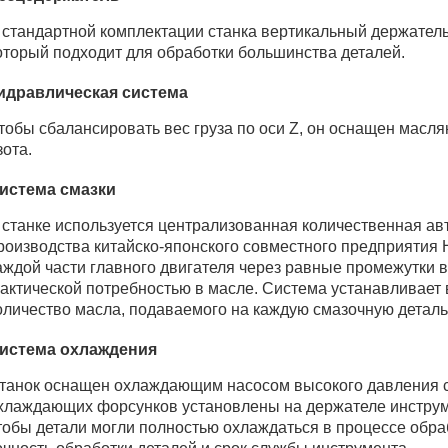
 стандартной комплектации станка вертикальный держатель
оторый подходит для обработки большинства деталей.
идравлическая система
тобы сбалансировать вес груза по оси Z, он оснащен мас
зота.
истема смазки
 станке используется централизованная количественная ав
роизводства китайско-японского совместного предприятия
аждой части главного двигателя через равные промежутки в
актической потребностью в масле. Система устанавливает
оличество масла, подаваемого на каждую смазочную деталь
истема охлаждения
танок оснащен охлаждающим насосом высокого давления с
хлаждающих форсунков установлены на держателе инструме
тобы детали могли полностью охлаждаться в процессе обр