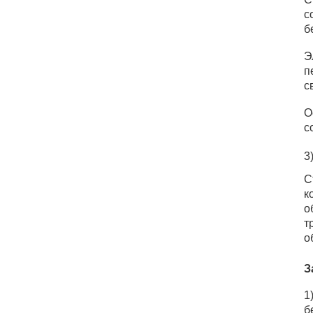
с
б
Э
п
с
О
с
3
С
к
о
т
о
З
1
б