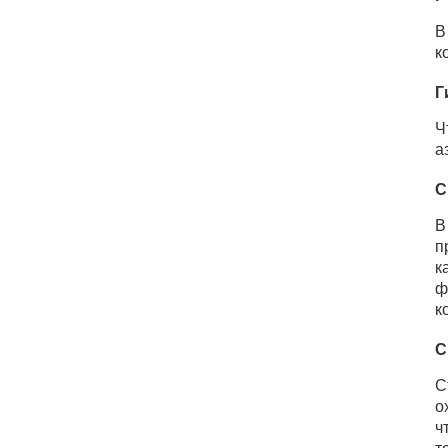
В
к
Г
Ч
а
С
В
п
к
ф
к
С
С
о
ч