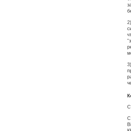
з
б
2
с
ч
"
р
м
3
п
р
ч
К
С
С
B
К