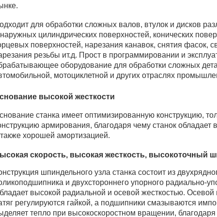
ынке.
одходит для обработки сложных валов, втулок и дисков ра
 наружных цилиндрических поверхностей, конических повер
орцевых поверхностей, нарезания канавок, снятия фасок, с
арезания резьбы ит.д. Прост в программировании и эксплу
брабатывающее оборудование для обработки сложных детал
втомобильной, мотоциклетной и других отраслях промышле
снование высокой жесткости
снование станка имеет оптимизированную конструкцию, тол
онструкцию армирования, благодаря чему станок обладает 
 также хорошей амортизацией.
ысокая скорость, высокая жесткость, высокоточный 
онструкция шпиндельного узла станка состоит из двухрядно
оликоподшипника и двухстороннего упорного радиально-у
бладает высокой радиальной и осевой жесткостью. Осевой
атяг регулируются гайкой, а подшипники смазываются импо
ыделяет тепло при высокоскоростном вращении, благодаря