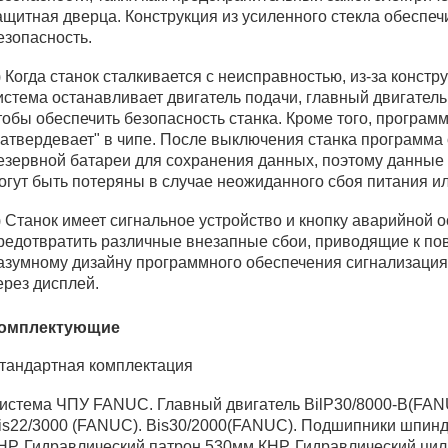
ащитная дверца. Конструкция из усиленного стекла обеспе
езопасность.
) Когда станок сталкивается с неисправностью, из-за конс
истема останавливает двигатель подачи, главный двигатель, 
тобы обеспечить безопасность станка. Кроме того, програм
затвердевает" в чипе. После выключения станка программа 
езервной батареи для сохранения данных, поэтому данные 
огут быть потеряны в случае неожиданного сбоя питания ил
) Станок имеет сигнальное устройство и кнопку аварийной о
редотвратить различные внезапные сбои, приводящие к по
азумному дизайну программного обеспечения сигнализаци
ерез дисплей.
омплектующие
тандартная комплектация
истема ЧПУ FANUC. Главный двигатель BilP30/8000-B(FANU
is22/3000 (FANUC). Bis30/2000(FANUC). Подшипники шпин
НР. Гидравлический патрон 530мм КНР. Гидравлический ци