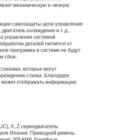
чивает механическую и личную
трукции самозащиты цепи управления
двигатель охлаждения и т. д.,
ма управления системой
обработки деталей питается от
или программа в системе не будут
и сбоя.
становки, которые могут
вреждению станка. Благодаря
я может отображать информацию
C). X, Z серводвигатель
деля Япония. Приводной ремень
линдр 200 КНР. Линейные