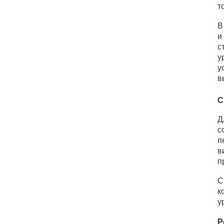
т
В
и
с
у
у
в
С
Д
с
п
в
п
С
к
у
Р