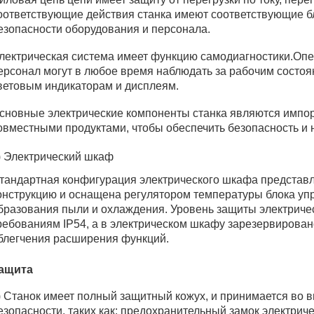
оответствующие действия станка имеют соответствующие б
езопасности оборудования и персонала.
лектрическая система имеет функцию самодиагностики.Оп
ерсонал могут в любое время наблюдать за рабочим состоя
ветовым индикаторам и дисплеям.
сновные электрические компоненты станка являются импо
овместными продуктами, чтобы обеспечить безопасность и 
) Электрический шкаф
тандартная конфигурация электрического шкафа представл
онструкцию и оснащена регулятором температуры блока у
бразования пыли и охлаждения. Уровень защиты электриче
ребованиям IP54, а в электрическом шкафу зарезервирова
блегчения расширения функций.
ащита
) Станок имеет полный защитный кожух, и принимается во 
езопасности, таких как: предохранительный замок электрич