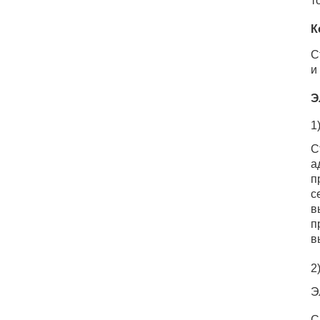
т
К
С
и
Э
1
С
а
п
с
в
п
в
2
Э
С