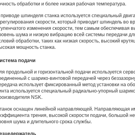
очность обработки и более низкая рабочая температура.
 приводе шпинделя станка используется специальный двиг
 регулирования скорости, который приводит шпиндель во в
тупенчатого изменения скорости, тем самым обеспечивая в
ровень шума и низкую вибрацию всей системы передачи дл
словий обработки, таких как низкая скорость, высокий крут
ысокая мощность станка.
истема подачи
ля продольной и горизонтальной подачи используется серв
оединенный с шарико-винтовой передачей через беззазорн
ередача использует фиксированный метод установки на об
инта используется специальный радиально-упорный шарик
роизводителя NSK.
танок оснащен линейной направляющей. Направляющая и
оэффициента трения, высокой скорости подачи, большой не
ровня шума и длительного срока службы.
езцедержатель