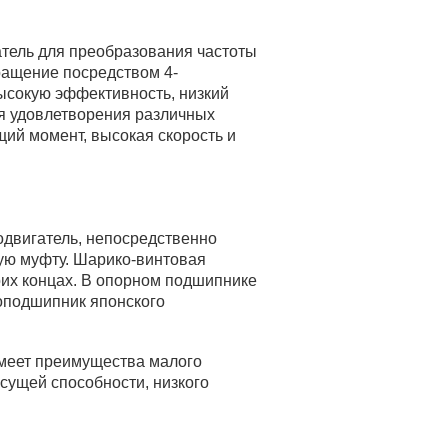
атель для преобразования частоты
ращение посредством 4-
ысокую эффективность, низкий
я удовлетворения различных
ящий момент, высокая скорость и
одвигатель, непосредственно
ую муфту. Шарико-винтовая
оих концах. В опорном подшипнике
оподшипник японского
меет преимущества малого
сущей способности, низкого