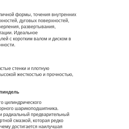
зличной формы, точения внутренних
хностей, дуговых поверхностей,
верления, развертывания,
атации. Идеальное
ей с коротким валом и диском в
нности.
стые стенки и плотную
высокой жесткостью и прочностью,
шпиндель
го цилиндрического
порного шарикоподшипника.
 и радиальный предварительный
ртной смазкой, которая редко
 чему достигается наилучшая