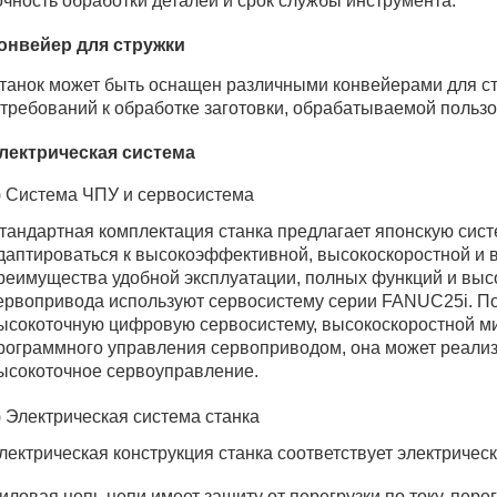
очность обработки деталей и срок службы инструмента.
онвейер для стружки
танок может быть оснащен различными конвейерами для ст
 требований к обработке заготовки, обрабатываемой польз
лектрическая система
) Система ЧПУ и сервосистема
тандартная комплектация станка предлагает японскую сис
даптироваться к высокоэффективной, высокоскоростной и 
реимущества удобной эксплуатации, полных функций и выс
ервопривода используют сервосистему серии FANUC25i. По
ысокоточную цифровую сервосистему, высокоскоростной м
рограммного управления сервоприводом, она может реализ
ысокоточное сервоуправление.
) Электрическая система станка
лектрическая конструкция станка соответствует электричес
иловая цепь цепи имеет защиту от перегрузки по току, перег