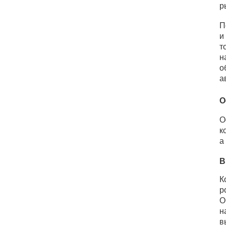
р
П
и
т
н
о
а
О
О
к
а
В
К
р
О
н
в