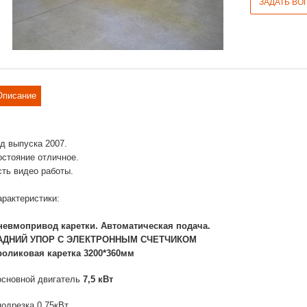
ЗАДАТЬ ВО
Описание
од выпуска 2007.
остояние отличное.
сть видео работы.
арактеристики:
невмопривод каретки. Автоматическая подача.
АДНИЙ УПОР С ЭЛЕКТРОННЫМ СЧЕТЧИКОМ
 роликовая каретка 3200*360мм
 основной двигатель
7,5 кВт
подрезка 0,75кВт