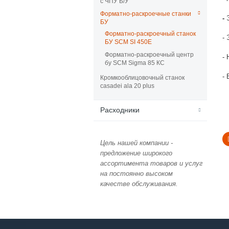
с ЧПУ Б/У
Форматно-раскроечные станки
-
БУ
Форматно-раскроечный станок
-
БУ SCM SI 450E
Форматно-раскроечный центр
-
бу SCM Sigma 85 КС
-
Кромкооблицовочный станок
casadei ala 20 plus
Расходники
Цель нашей компании -
предложение широкого
ассортимента товаров и услуг
на постоянно высоком
качестве обслуживания.