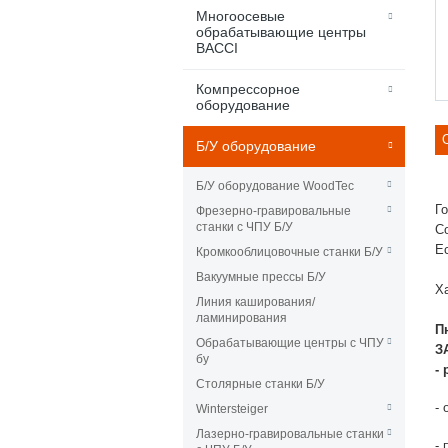
Многоосевые
обрабатывающие центры
BACCI
Компрессорное
оборудование
Б/У оборудование
Б/У оборудование WoodTec
Г
Фрезерно-гравировальные
станки с ЧПУ Б/У
С
Е
Кромкооблицовочные станки Б/У
Вакуумные прессы Б/У
Х
Линия каширования/
ламинирования
П
Обрабатывающие центры с ЧПУ
З
бу
-
Столярные станки Б/У
-
Wintersteiger
Лазерно-гравировальные станки
- 