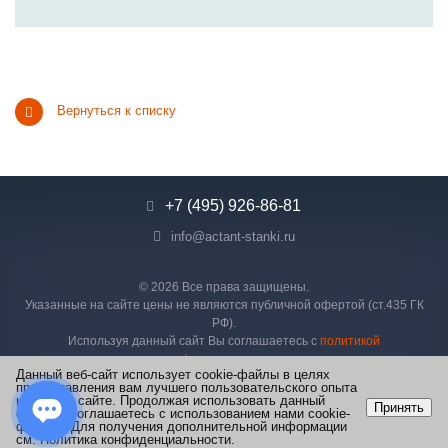
Вернуться к списку
+7 (495) 926-86-81
info@actant-stanki.ru
© 2026 Все права защищены.
Указанные на сайте цены не являются публичной офертой (ст.435 ГК
РФ).
Используя данный сайт Вы соглашаетесь с
политикой
конфиденциальности
Данный веб-сайт использует cookie-файлы в целях
ООО "АКТАНТ" ИНН: 9719068727 ОГРН: 1247700411276
предоставления вам лучшего пользовательского опыта
на нашем сайте. Продолжая использовать данный
Принять
сайт, вы соглашаетесь с использованием нами cookie-
файлов. Для получения дополнительной информации
см.
Политика конфиденциальности
.