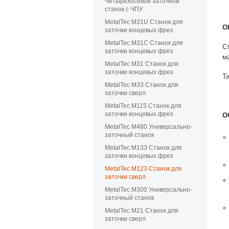
Четырехосевой заточной
станок с ЧПУ
MetalTec M31U Станок для
О
заточки концевых фрез
MetalTec M31C Станок для
С
заточки концевых фрез
м
MetalTec M31 Станок для
заточки концевых фрез
Т
MetalTec M33 Станок для
заточки сверл
MetalTec M115 Станок для
заточки концевых фрез
О
MetalTec M480 Универсально-
заточный станок
MetalTec M133 Станок для
заточки концевых фрез
MetalTec M123 Станок для
заточки сверл
MetalTec M300 Универсально-
заточный станок
MetalTec M21 Станок для
заточки сверл