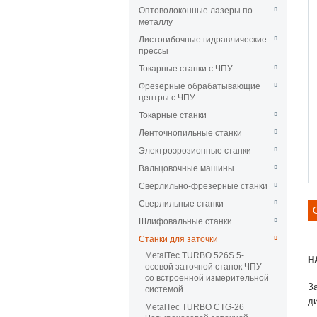
Оптоволоконные лазеры по
металлу
Листогибочные гидравлические
прессы
Токарные станки с ЧПУ
Фрезерные обрабатывающие
центры с ЧПУ
Токарные станки
Ленточнопильные станки
Электроэрозионные станки
Вальцовочные машины
Сверлильно-фрезерные станки
Сверлильные станки
Шлифовальные станки
Станки для заточки
MetalTec TURBO 526S 5-
Н
осевой заточной станок ЧПУ
со встроенной измерительной
З
системой
д
MetalTec TURBO CTG-26