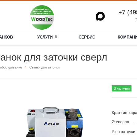
+7 (49
(
ТАНКОВ
УСЛУГИ
СЕРВИС
КОМПАН
анок для заточки сверл
оборудование
Станки для заточки
В наличии
Краткие хар
Ø сверла
Угол заточки