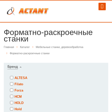
Форматно-раскроечные
станки
Главная
Каталог
Мебельные станки, деревообработка
Форматно-раскроечные станки
Бренд
ALTESA
Filato
Forza
HCM
HOLD
Hold