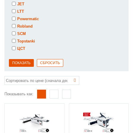
JET
LTT
Powermatic
Robland
SCM
Topstanki
ЦСТ
Показывать как: