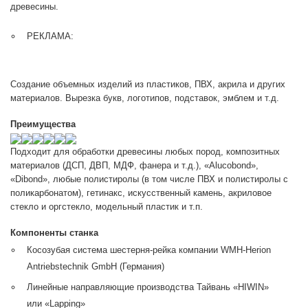
древесины.
РЕКЛАМА:
Создание объемных изделий из пластиков, ПВХ, акрила и других
материалов. Вырезка букв, логотипов, подставок, эмблем и т.д.
Преимущества
Подходит для обработки древесины любых пород, композитных
материалов (ДСП, ДВП, МДФ, фанера и т.д.), «Alucobond»,
«Dibond», любые полистиролы (в том числе ПВХ и полистиролы с
поликарбонатом), гетинакс, искусственный камень, акриловое
стекло и оргстекло, модельный пластик и т.п.
Компоненты станка
Косозубая система шестерня-рейка компании WMH-Herion
Antriebstechnik GmbH (Германия)
Линейные направляющие производства Тайвань «HIWIN»
или «Lapping»